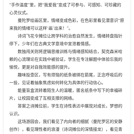
“手作温度”里，把“我爱我”变成了可参与、可感知、可珍藏的
心灵仪式。
曼陀罗绘画区里，情绪变成色彩，在色彩里看见潜意识“原
来我的情绪可以这样‘画’出来！”。
诗词飞花令摊位让跨学科的治愈自然发生，情绪转盘指针
停下，少年们在古典文学意境中宣泄着情感。
数独闯关则将逻辑思维训练与情绪感知结合，契克森米哈
赖的心流理论在实践中被验证，学生在专注解题中体验忘我的
愉悦，更是对自我效能感的提升。
趣味投壶区，写有烦恼的纸条被绑在箭尾，正念呼吸后的
一投，见证着抽象焦虑如何转化为具体的行动信心。
能量盲盒流转着陌生人的温暖，匿名纸条中写下的幸福碎
片，让校园变成了互相支撑的网络。
答案之诗摊位前，学生在诗性表达中展现对成长，梦想的
认识。
这场游园会，我们看见了内向者的细腻（曼陀罗区的安静
创作），看见理性者的浪漫（诗词摊位的深情接龙），看见青