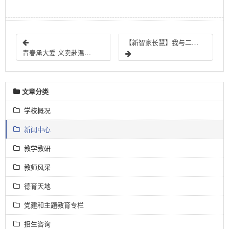
【新智家长慧】我与二中西家长驻校办公日的故事
青春承大爱 义卖赴温情 |石家庄二中西校区第十一届爱心义卖活动圆满落幕
文章分类
学校概况
新闻中心
教学教研
教师风采
德育天地
党建和主题教育专栏
招生咨询