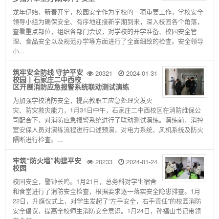
龙年伊始，新春开学，校园安全作为学校的一项重要工作，学校安全
领导小组为确保安全、有序地迎接新学期到来，深入校园各个角落，
查看重点部位，组织各部门会议，对学校的开学准备、校园安全管
理、食品安全以及规范办学等方面进行了全面细致的检查。安全领导
小...
筑牢安全防线 守护平安
20321
2024-01-31
校园丨石家庄二中西校
区开展消防应急报警系统联动测试演练
为加强学校消防安全，提高教职工应急处理突发火
灾、防灾救灾能力，1月31日中午，石家庄二中西校区在消防维保公
司配合下，对消防应急报警系统进行了联动测试演练。演练前，消控
室安保人员对演练流程进行口述预演，对电力系统、风机系统及防火
隔断进行检查。...
牢筑“防火墙”构建平安
20233
2024-01-24
校园
校园安全，警钟长鸣。1月21日，总务科对学生宿舍
和食堂进行了消防安全检查，根据要求逐一落实安全隐患排查。1月
22日，升旗仪式上，对学生发起了“左手安全，右手责任”的校园消防
安全倡议，提高全校师生消防安全意识。1月24日，孙福山书记带领