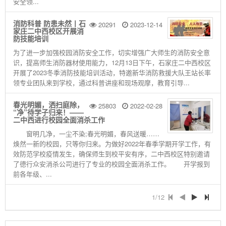
安全领...
消防科普 防患未然丨石
20291
2023-12-14
家庄二中西校区开展消
防技能培训
为了进一步加强校园消防安全工作，切实增强广大师生的消防安全意
识，提高师生消防器材使用能力，12月13日下午，石家庄二中西校区
开展了2023冬季消防技能培训活动，特邀新华消防救援大队王站长率
领专业团队来到学校，通过科普讲座和现场观摩，教育引导...
春光明媚，洒扫庭除，
25803
2022-02-28
“净”待学子归来！——
二中西进行校园全面消杀工作
窗明几净，一尘不染;春光明媚，春风送暖……
焕然一新的校园，只等你归来。为做好2022年春季学期开学工作，有
效防范学校疫情发生，确保师生到校平安有序，二中西校区特别邀请
了德行众安消杀公司进行了专业的校园全面消杀工作。 开学报到
前各年级、...
1/12