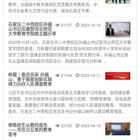
教师，全国高中数学奥林匹克竞赛优秀教练员。中
共河北省第九次党代会代表、政协石家庄市第...
石家庄二中西校区孙福
21137
2023-10-14
山书记应邀到河北师范
大学教育学院做主题分享
2023年10月12日，石家庄市二中西校区孙福山书记受河北师范大学教
育学院的邀请，为新疆巴音郭勒蒙古自治州2023年度中小学校长培训
班作了题为“选课走班制度的实施与反思”的主题分享。孙福山书记首
先从选课⾛班制度的顶层设计、制度现实情况分析阐...
转载｜委员风采 孙福
21164
2023-10-11
山：勇于探索创新实践
倾力办好人民满意教育
习近平总书记在中共中央政治局第五次集体学习时强调，加快建设教
育强国，为中华民族伟大复兴提供有力支撑。“把教育做强，实现高质
量发展，需要我们不断改革创新，倾力办好人民满意的教育。”市政协
委员、石家庄二中西校区党总支书记孙福山始终以建设教育强国...
修炼终生从教的底色
22705
2023-04-16
——写在日记里的教育
思考